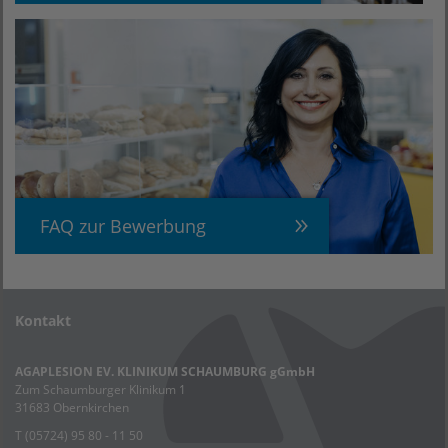
FAQ zur Bewerbung
Kontakt
AGAPLESION EV. KLINIKUM SCHAUMBURG gGmbH
Zum Schaumburger Klinikum 1
31683 Obernkirchen
T (05724) 95 80 - 11 50