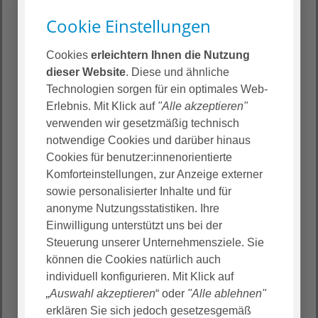
Cookie Einstellungen
Cookies
erleichtern Ihnen die Nutzung
dieser Website
. Diese und ähnliche
Technologien sorgen für ein optimales Web-
Erlebnis. Mit Klick auf
"Alle akzeptieren"
Zu den Möglichkeiten im
verwenden wir gesetzmäßig technisch
Catering
notwendige Cookies und darüber hinaus
Cookies für benutzer:innenorientierte
Komforteinstellungen, zur Anzeige externer
sowie personalisierter Inhalte und für
Ihre Zukunft im Logistikzentrum
anonyme Nutzungsstatistiken. Ihre
Einwilligung unterstützt uns bei der
Unser
AGAPLESION Logistikzentrum
bündelt die
Steuerung unserer Unternehmensziele. Sie
logistischen Dienstleistungen unseres Konzerns.
können die Cookies natürlich auch
Wir würden uns freuen, wenn wir dabei schon bald
individuell konfigurieren. Mit Klick auf
auf Ihre Unterstützung zählen können.
„Auswahl akzeptieren
“ oder
"Alle ablehnen"
Wir verwalten in drei Lagerhallen über 3.500 Artikel
erklären Sie sich jedoch gesetzesgemäß