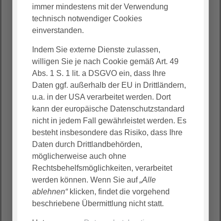
- vom Desinfektionsmittel bis zur
immer mindestens mit der Verwendung
Hüftgelenksprothese. Wobei verwalten bedeutet, in
technisch notwendiger Cookies
familiärer Arbeitsatmosphäre modernste
einverstanden.
Lagertechnik und Transportlogistik zu schaukeln.
Wir betreiben sogar eine eigene LKW-Flotte mit
Indem Sie externe Dienste zulassen,
Fahrer:innen, die unsere Einrichtungen beliefern.
willigen Sie je nach Cookie gemäß Art. 49
Abs. 1 S. 1 lit. a DSGVO ein, dass Ihre
Sie sind fertig mit der Schule? Ein Ausbildungsplatz
Daten ggf. außerhalb der EU in Drittländern,
am Standort Oberts- hausen ist für Sie schon
u.a. in der USA verarbeitet werden. Dort
reserviert. Wir freuen uns auf Sie!
kann der europäische Datenschutzstandard
nicht in jedem Fall gewährleistet werden. Es
besteht insbesondere das Risiko, dass Ihre
Daten durch Drittlandbehörden,
möglicherweise auch ohne
Rechtsbehelfsmöglichkeiten, verarbeitet
werden können. Wenn Sie auf
„Alle
ablehnen“
klicken, findet die vorgehend
beschriebene Übermittlung nicht statt.
Zu den Jobs im
Logistikzentrum