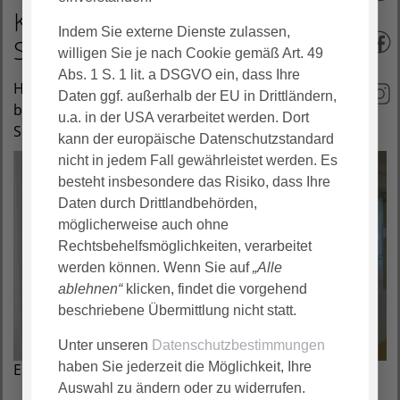
Karriere im Klinikum
Indem Sie externe Dienste zulassen,
Schaumburg
willigen Sie je nach Cookie gemäß Art. 49
Abs. 1 S. 1 lit. a DSGVO ein, dass Ihre
Herzlich willkommen auf unserem Karriereblog! Hier
Daten ggf. außerhalb der EU in Drittländern,
bieten wir Einblicke in die Arbeitswelt im Klinikum
u.a. in der USA verarbeitet werden. Dort
Schaumburg. Viel Spaß beim Durchschauen!
kann der europäische Datenschutzstandard
nicht in jedem Fall gewährleistet werden. Es
besteht insbesondere das Risiko, dass Ihre
Daten durch Drittlandbehörden,
möglicherweise auch ohne
Rechtsbehelfsmöglichkeiten, verarbeitet
Zustimmung zum "YouTube" Cookie um diesen
werden können. Wenn Sie auf
„Alle
Inhalt anzuzeigen
ablehnen“
klicken, findet die vorgehend
Datenschutz
|
Impressum
beschriebene Übermittlung nicht statt.
Unter unseren
Datenschutzbestimmungen
haben Sie jederzeit die Möglichkeit, Ihre
Ein Job im Klinikum Schaumburg
Auswahl zu ändern oder zu widerrufen.