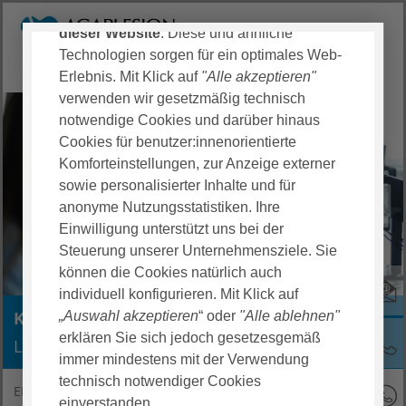
Cookies
erleichtern Ihnen die Nutzung
dieser Website
. Diese und ähnliche
Technologien sorgen für ein optimales Web-
Erlebnis. Mit Klick auf
"Alle akzeptieren"
verwenden wir gesetzmäßig technisch
notwendige Cookies und darüber hinaus
Cookies für benutzer:innenorientierte
Komforteinstellungen, zur Anzeige externer
sowie personalisierter Inhalte und für
anonyme Nutzungsstatistiken. Ihre
Einwilligung unterstützt uns bei der
Steuerung unserer Unternehmensziele. Sie
können die Cookies natürlich auch
individuell konfigurieren. Mit Klick auf
Karriereblog
„Auswahl akzeptieren
“ oder
"Alle ablehnen"
erklären Sie sich jedoch gesetzesgemäß
Lernen Sie uns als Arbeitgeberin kennen
immer mindestens mit der Verwendung
technisch notwendiger Cookies
EKK Schaumburg Karriere
Karriereblog KSL
einverstanden.