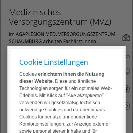
Medizinisches
Versorgungszentrum (MVZ)
Im AGAPLESION MED. VERSORGUNGSZENTRUM
SCHAUMBURG arbeiten Fachärzt:innen
verschiedener Fachrichtungen unter einem Dach
Hand in Hand zusammen, um allen Patient:innen,
Cookie Einstellungen
von der Vorsorge bis hin zur Behandlung und
Nachsorge, ein fachübergreifendes medizinisches
Cookies
erleichtern Ihnen die Nutzung
Leistungsangebot auf hohem Niveau bieten zu
dieser Website
. Diese und ähnliche
können.
Technologien sorgen für ein optimales Web-
Ein Medizinisches Versorgungszentrum, kurz MVZ
Erlebnis. Mit Klick auf
"Alle akzeptieren"
genannt, ist - ähnlich einer ärztlichen
verwenden wir gesetzmäßig technisch
Gemeinschaftspraxis - eine Einrichtung zur
notwendige Cookies und darüber hinaus
ambulanten Krankenversorgung, in der gesetzlich
Cookies für benutzer:innenorientierte
und privat versicherte Patient:innen behandelt
Komforteinstellungen, zur Anzeige externer
werden. Wir verstehen uns als freundliches und
sowie personalisierter Inhalte und für