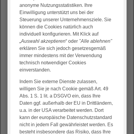
kompetentes Medizinisches Versorgungszentrum
anonyme Nutzungsstatistiken. Ihre
in der Region Schaumburg mit dem Anspruch,
Einwilligung unterstützt uns bei der
christliche Nächstenliebe zu praktizieren. Dafür
Steuerung unserer Unternehmensziele. Sie
nehmen wir uns gegenseitig in die Verantwortung.
können die Cookies natürlich auch
individuell konfigurieren. Mit Klick auf
Derzeit bieten wir die ambulante Versorgung in
„Auswahl akzeptieren
“ oder
"Alle ablehnen"
unserer Facharztpraxis für Chirurgie und
erklären Sie sich jedoch gesetzesgemäß
Viszeralchirurgie an.
immer mindestens mit der Verwendung
technisch notwendiger Cookies
einverstanden.
So finden Sie uns
Indem Sie externe Dienste zulassen,
willigen Sie je nach Cookie gemäß Art. 49
Unsere Praxisräume befinden sich im:
Abs. 1 S. 1 lit. a DSGVO ein, dass Ihre
Daten ggf. außerhalb der EU in Drittländern,
AGAPLESION EV. KLINIKUM SCHAUMBURG
u.a. in der USA verarbeitet werden. Dort
Zum Schaumburger Klinikum 1
kann der europäische Datenschutzstandard
31683 Obernkirchen
nicht in jedem Fall gewährleistet werden. Es
Sie finden uns im Klinikgebäude im
Nordkubus im
besteht insbesondere das Risiko, dass Ihre