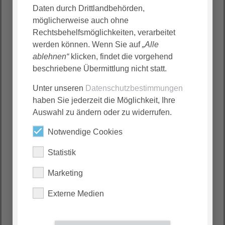
Erdgeschoss
, N-EG-1.02.01.
Daten durch Drittlandbehörden,
Wir freuen uns auf Sie!
möglicherweise auch ohne
Rechtsbehelfsmöglichkeiten, verarbeitet
werden können. Wenn Sie auf
„Alle
ablehnen“
klicken, findet die vorgehend
beschriebene Übermittlung nicht statt.
Unter unseren
Datenschutzbestimmungen
haben Sie jederzeit die Möglichkeit, Ihre
Auswahl zu ändern oder zu widerrufen.
Notwendige Cookies
Statistik
Marketing
Externe Medien
Kontakt