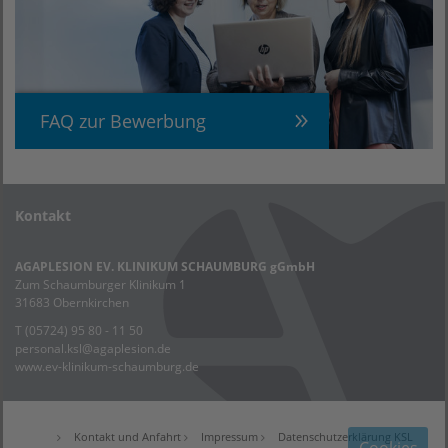
FAQ zur Bewerbung
Kontakt
AGAPLESION EV. KLINIKUM SCHAUMBURG gGmbH
Zum Schaumburger Klinikum 1
31683 Obernkirchen
T (05724) 95 80 - 11 50
personal.ksl@agaplesion.de
www.ev-klinikum-schaumburg.de
Kontakt und Anfahrt
Impressum
Datenschutzerklärung KSL